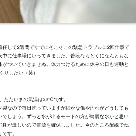
着任して2週間ですでにそこそこの緊急トラブルに2回仕事で
夜中に仕事場にいってきました、普段ならとくになんともな
体がついていきませぬ。体力つけるために休みの日も運動と
っくりしたい（笑）
、ただいまの気温は32℃です。
ク製なので毎日洗っていますが細かな傷や汚れがどうしても
いでしょう。ずっと水が出るモードの方が綺麗な水かと思い
消耗が激しいので電源を確保しました。今のところ配線でね
うです。