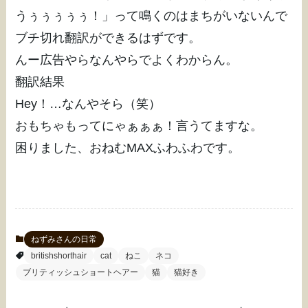
うぅぅぅぅぅ！」って鳴くのはまちがいないんで
ブチ切れ翻訳ができるはずです。
んー広告やらなんやらでよくわからん。
翻訳結果
Hey！…なんやそら（笑）
おもちゃもってにゃぁぁぁ！言うてますな。
困りました、おねむMAXふわふわです。
ねずみさんの日常
britishshorthair
cat
ねこ
ネコ
ブリティッシュショートヘアー
猫
猫好き